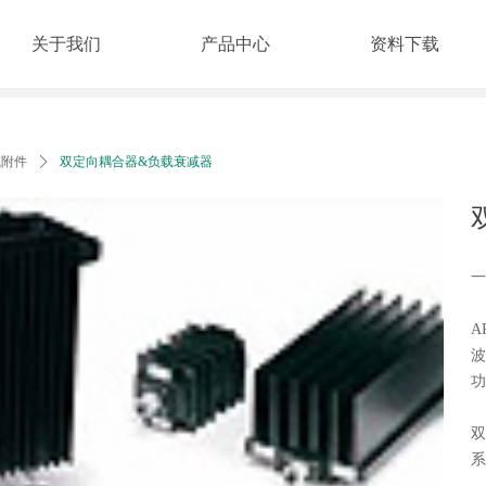
关于我们
产品中心
资料下载
试附件
ꄲ
双定向耦合器&负载衰减器
一
A
波
功
双
系