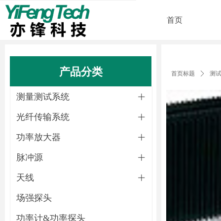
首页
产品分类
首页标题
ꄲ
测
测量测试系统
ꄶ
光纤传输系统
ꄶ
功率放大器
ꄶ
脉冲源
ꄶ
天线
ꄶ
场强探头
功率计&功率探头