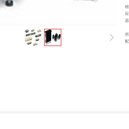
根
应
器
ꁇ
所
配