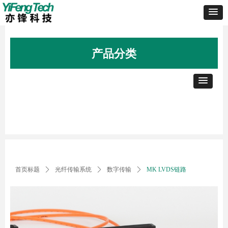
产品分类
首页标题
ꄲ
光纤传输系统
ꄲ
数字传输
ꄲ
MK LVDS链路