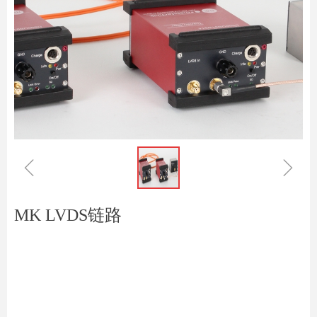
ꁆ
ꁇ
MK LVDS链路